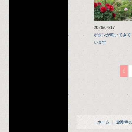
2026/04/17
ボタンが咲いてきて
います
1
ホーム
｜
金剛寺