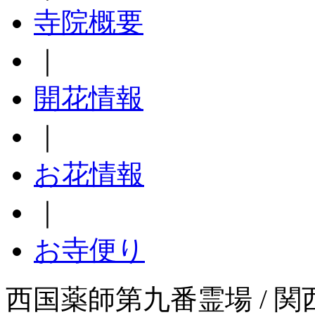
寺院概要
｜
開花情報
｜
お花情報
｜
お寺便り
西国薬師第九番霊場 / 