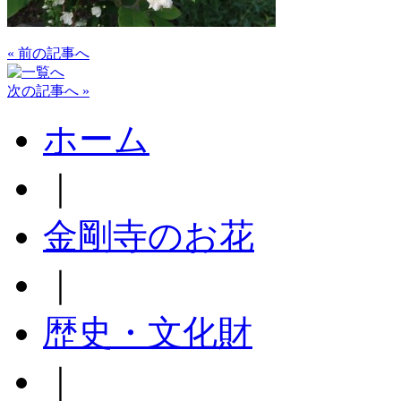
« 前の記事へ
次の記事へ »
ホーム
｜
金剛寺のお花
｜
歴史・文化財
｜