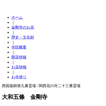
ホーム
｜
金剛寺のお花
｜
歴史・文化財
｜
寺院概要
｜
開花情報
｜
お花情報
｜
お寺便り
西国薬師第九番霊場 / 関西花の寺二十三番霊場
大和五條
金剛寺