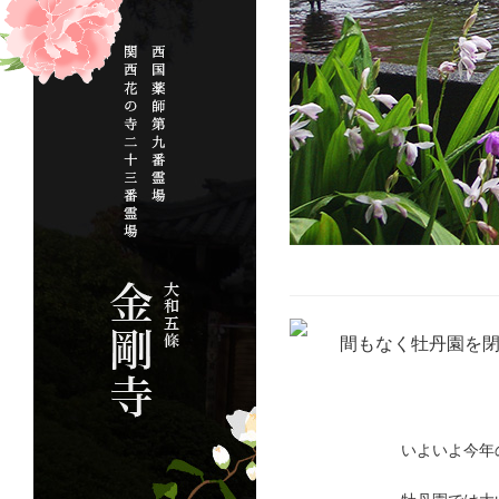
間もなく牡丹園を
いよいよ今年