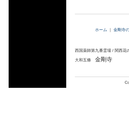
ホーム
｜
金剛寺
西国薬師第九番霊場 / 関西
金剛寺
大和五條
Co