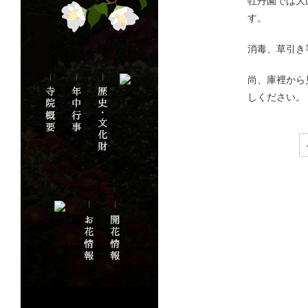
牡丹園では大
す。
消毒、草引き
尚、庫裡から
しください。