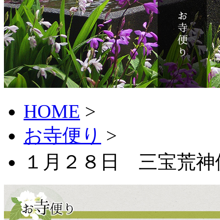
HOME
>
お寺便り
>
１月２８日 三宝荒神