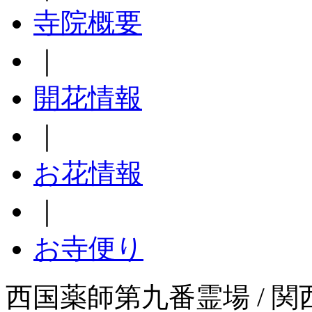
寺院概要
｜
開花情報
｜
お花情報
｜
お寺便り
西国薬師第九番霊場 / 