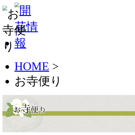
HOME
>
お寺便り