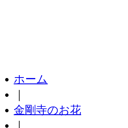
ホーム
｜
金剛寺のお花
｜